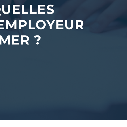
QUELLES
’EMPLOYEUR
UMER ?