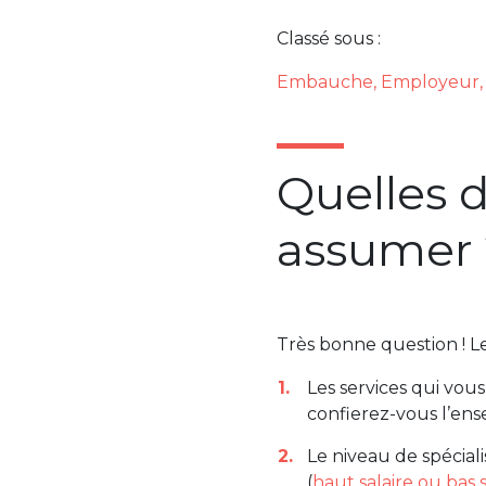
Classé sous :
Embauche
,
Employeur
Quelles d
assumer 
Très bonne question ! Le
Les services qui vou
confierez-vous l’ense
Le niveau de spécial
(
haut salaire ou bas s