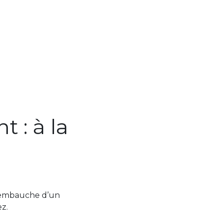
 : à la
 l’embauche d’un
ez.