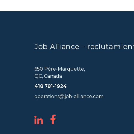
Job Alliance – reclutamien
650 Père-Marquette,
QC, Canada
418 781-1924
operations@job-alliance.com