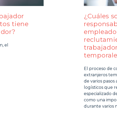
abajador
¿Cuáles so
tos tiene
responsab
ador?
empleador
reclutami
n, el
trabajador
temporale
El proceso de c
extranjeros tem
de varios pasos 
logísticos que 
especializado de 
como una impor
durante varios 